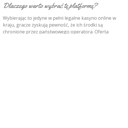
Dlaczego warto wybrać tę platformę?
Wybierając to jedyne w pełni legalne kasyno online w
kraju, gracze zyskują pewność, że ich środki są
chronione przez państwowego operatora. Oferta
obejmuje setki różnorodnych gier, w tym klasyczne sloty,
gry stołowe oraz nowoczesne maszyny z progresywnymi
jackpotami. Intuicyjny interfejs sprawia, że poruszanie
się po stronie jest proste nawet dla osób początkujących.
Podsumowując, gra na tej platformie to doskonały
sposób na rozrywkę w kontrolowanym i przejrzystym
środowisku. Pamiętaj jednak, aby zawsze grać
odpowiedzialnie i wyznaczać sobie limity czasowe oraz
finansowe, co pozwoli zachować zdrowe podejście do tej
formy zabawy.